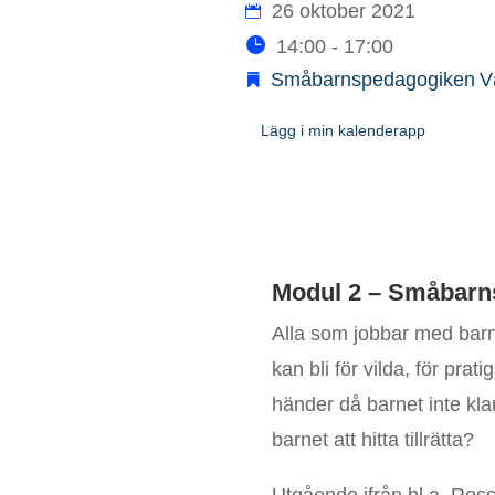
26 oktober 2021
14:00 - 17:00
Småbarnspedagogiken
V
Lägg i min kalenderapp
Modul 2 – Småbarn
Alla som jobbar med barn 
kan bli för vilda, för pra
händer då barnet inte klar
barnet att hitta tillrätta?
Utgående ifrån bl.a. Ros