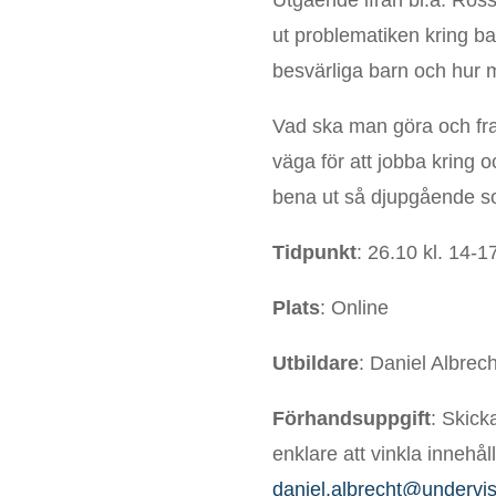
ut problematiken kring ba
besvärliga barn och hur 
Vad ska man göra och fram
väga för att jobba kring 
bena ut så djupgående so
Tidpunkt
: 26.10 kl. 14-1
Plats
: Online
Utbildare
: Daniel Albrec
Förhandsuppgift
: Skick
enklare att vinkla innehål
daniel.albrecht@undervis