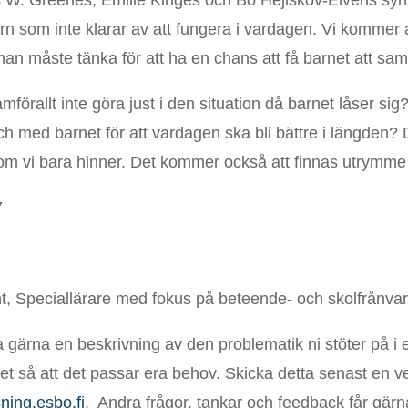
rn som inte klarar av att fungera i vardagen. Vi kommer 
man måste tänka för att ha en chans att få barnet att sa
förallt inte göra just i den situation då barnet låser sig
och med barnet för att vardagen ska bli bättre i längden? 
m vi bara hinner. Det kommer också att finnas utrymme f
7
ht, Speciallärare med fokus på beteende- och skolfrånva
a gärna en beskrivning av den problematik ni stöter på i e
let så att det passar era behov. Skicka detta senast en ve
ning.esbo.fi
. Andra frågor, tankar och feedback får gärn