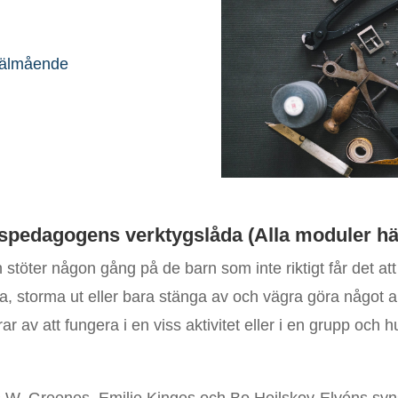
älmående
spedagogens verktygslåda (
Alla moduler hä
stöter någon gång på de barn som inte riktigt får det at
tiga, storma ut eller bara stänga av och vägra göra något 
ar av att fungera i en viss aktivitet eller i en grupp och 
s W. Greenes, Emilie Kinges och Bo Hejlskov-Elvéns syn