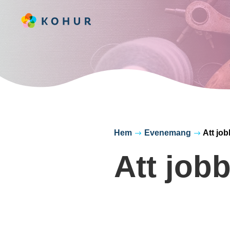
Hem
Evenemang
Att jo
$
$
Att job