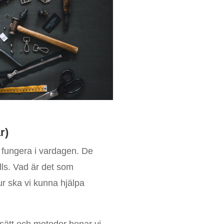
r
)
t fungera i vardagen. De
alls. Vad är det som
hur ska vi kunna hjälpa
sätt och metoder benar vi