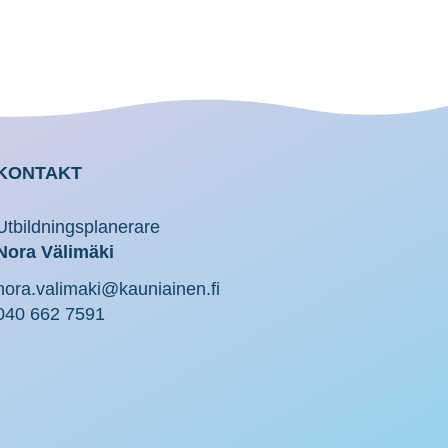
KONTAKT
Utbildningsplanerare
Nora Välimäki
nora.valimaki@kauniainen.fi
040 662 7591