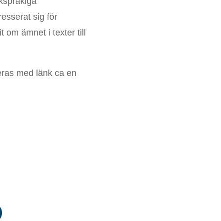
kspråkiga
resserat sig för
 om ämnet i texter till
eras med länk ca en