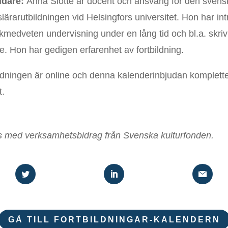
ldare:
Anna Slotte är docent och ansvarig för den svens
slärarutbildningen vid Helsingfors universitet. Hon har int
kmedveten undervisning under en lång tid och bl.a. skrivit
re. Hon har gedigen erfarenhet av fortbildning.
ldningen är online och denna kalenderinbjudan komplett
t.
as med verksamhetsbidrag från Svenska kulturfonden.
GÅ TILL FORTBILDNINGAR-KALENDERN