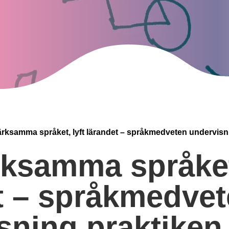
ksamma språket, lyft lärandet – språkmedveten undervisn
samma språket,
t – språkmedve
sning praktiken