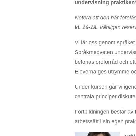
undervisning praktiken
Notera att den här förelä
kl. 16-18.
Vänligen reserv
Vi lär oss genom språket.
Språkmedveten undervisni
betonas ordförråd och et
Eleverna ges utrymme och s
Under kursen går vi igen
centrala principer diskut
Fortbildningen består av
arbetssätt i sin egen prakt