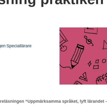
gen
Speciallärare
öreläsningen “Uppmärksamma språket, lyft lärandet