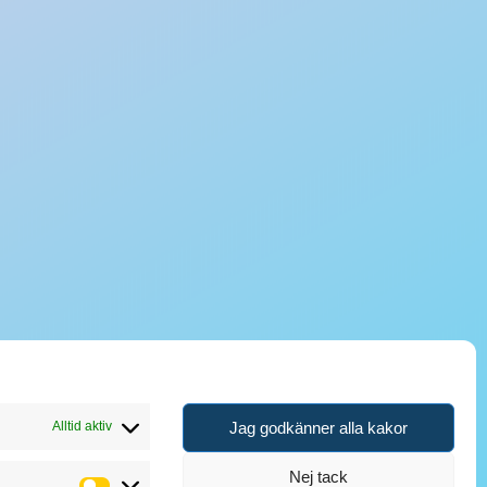
Jag godkänner alla kakor
Alltid aktiv
Nej tack