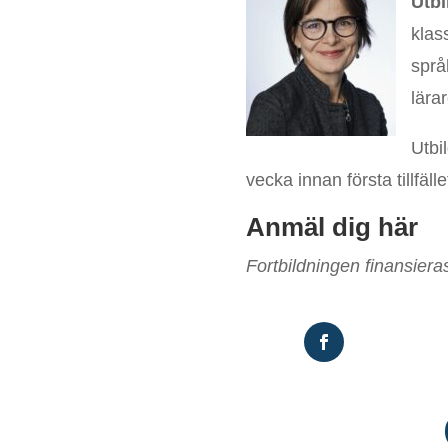
Utbi
klas
språ
lära
Utbi
vecka innan första tillfälle
Anmäl dig här
Fortbildningen finansier