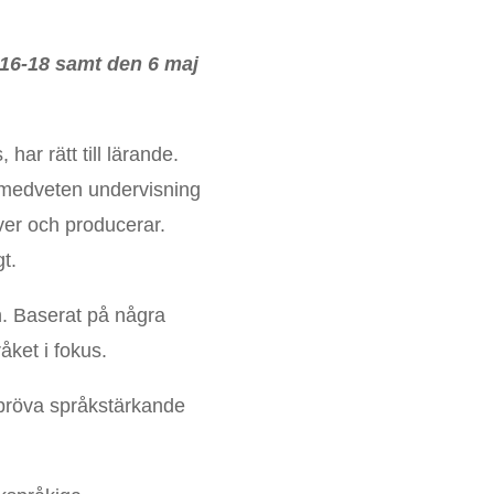
. 16-18 samt den 6 maj
ar rätt till lärande.
kmedveten undervisning
ver och producerar.
t.
n. Baserat på några
åket i fokus.
 pröva språkstärkande