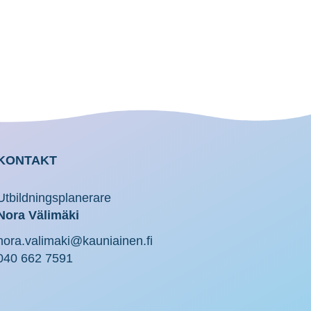
KONTAKT
Utbildningsplanerare
Nora Välimäki
nora.valimaki@kauniainen.fi
040 662 7591