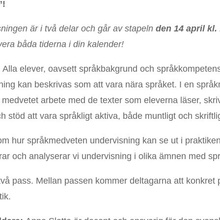
”!
sningen är i två delar och går av stapeln
den 14 april kl
era båda tiderna i din kalender!
 Alla elever, oavsett språkbakgrund och språkkompetens, h
ng kan beskrivas som att vara nära språket. I en språ
t medvetet arbete med de texter som eleverna läser, skri
töd att vara språkligt aktiva, både muntligt och skriftlig
om hur språkmedveten undervisning kan se ut i praktike
erar och analyserar vi undervisning i olika ämnen med spr
 två pass. Mellan passen kommer deltagarna att konkret
ik.