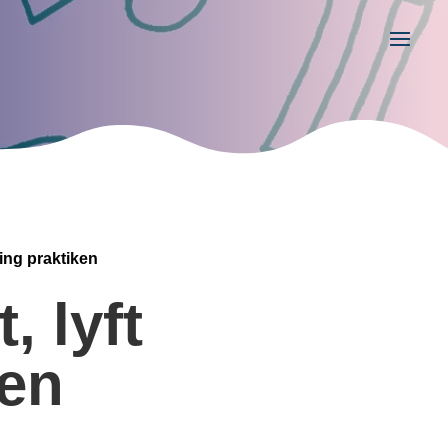
ing praktiken
 lyft
ten