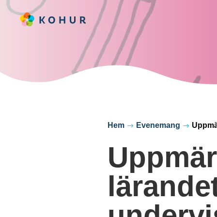
Hem
Evenemang
Uppmär
$
$
Uppmärk
lärande
undervi