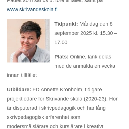
Padlet som sänds ut före tillfället, samt på
www.skrivandeskola.fi.
Tidpunkt:
Måndag den 8
september 2025 kl. 15.30 –
17.00
Plats:
Online, länk delas
med de anmälda en vecka
innan tillfället
Utbildare:
FD Annette Kronholm, tidigare
projektledare för Skrivande skola (2020-23). Hon
är disputerad i skrivpedagogik och har lång
skrivpedagogisk erfarenhet som
modersmålslärare och kurslärare i kreativt