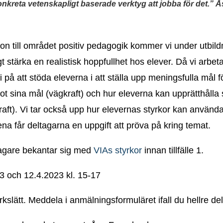
nkreta vetenskapligt baserade verktyg att jobba för det.” 
tion till området positiv pedagogik kommer vi
under utbildn
gt stärka en
realistisk hoppfullhet hos elever. Då vi arbe
i på att stöda eleverna i att ställa upp
meningsfulla mål fö
mot
sina mål (vägkraft) och hur eleverna kan upprätthålla
kraft). Vi tar också upp hur
elevernas styrkor kan användas
llena får deltagarna en uppgift att pröva på kring temat.
agare bekantar sig med
VIAs styrkor
innan tillfälle 1.
 och 12.4.2023 kl. 15-17
slätt. Meddela i anmälningsformuläret ifall du hellre delta