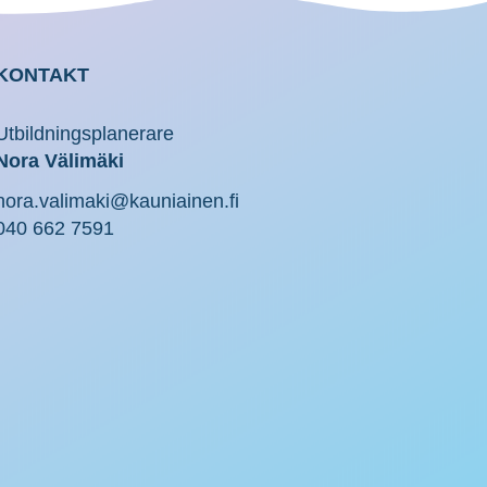
KONTAKT
Utbildningsplanerare
Nora Välimäki
nora.valimaki@kauniainen.fi
040 662 7591