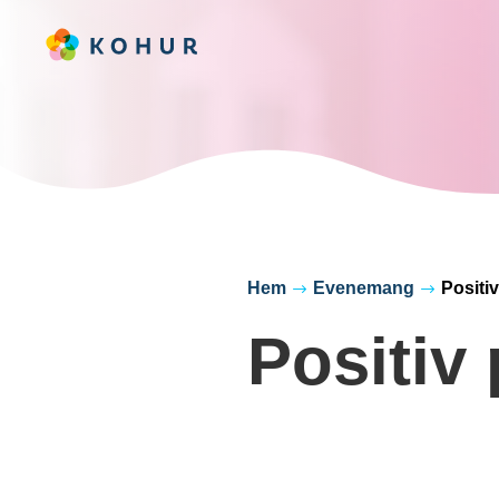
Hem
Evenemang
Positi
$
$
Positiv