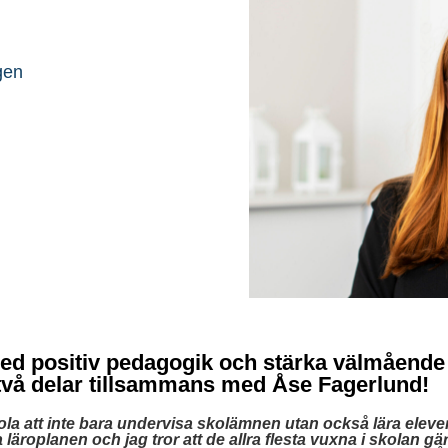
gen
med positiv pedagogik och stärka välmåend
 två delar tillsammans med Åse Fagerlund!
ola att inte bara undervisa skolämnen utan också lära eleve
 läroplanen och jag tror att de allra flesta vuxna i skolan gär