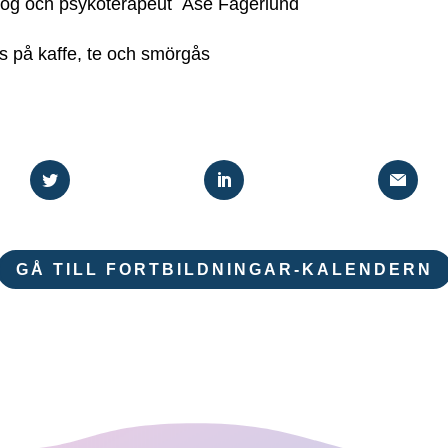
og och psykoterapeut Åse Fagerlund
s på kaffe, te och smörgås
GÅ TILL FORTBILDNINGAR-KALENDERN