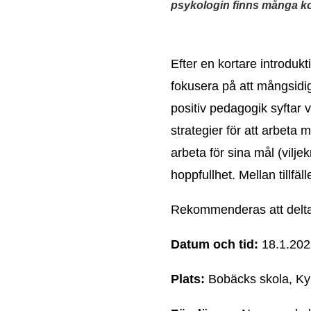
psykologin finns många ko
E
fter en kortare introduk
fokusera på att mångsidi
positiv pedagogik syftar v
strategier för att arbeta 
arbeta för sina mål (vilje
hoppfullhet. Mellan
tillfä
Rekommenderas att delt
Datum och tid:
18.1.2023
Plats:
Bobäcks skola, Kyrk