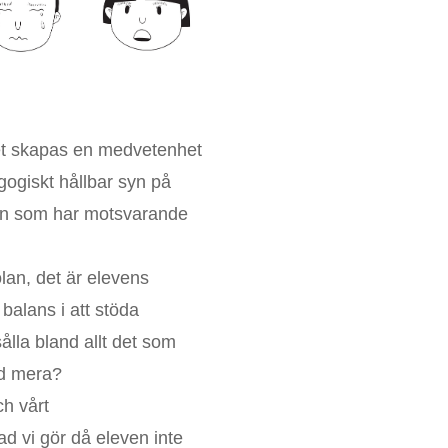
t det skapas en medvetenhet
gogiskt hållbar syn på
arn som har motsvarande
olan, det är elevens
balans i att stöda
sålla bland allt det som
ed mera?
ch vårt
ad vi gör då eleven inte