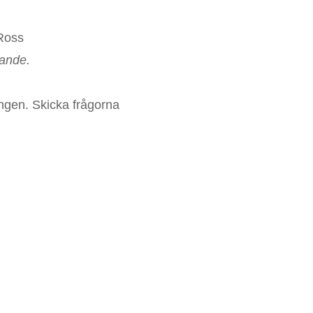
 Ross
tande.
ngen. Skicka frågorna