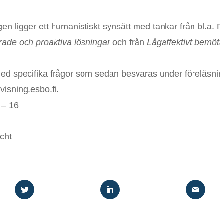
en ligger ett humanistiskt synsätt med tankar från bl.a.
ade och proaktiva lösningar
och från
Lågaffektivt bemö
ed specifika frågor som sedan besvaras under föreläsni
isning.esbo.fi.
 – 16
cht