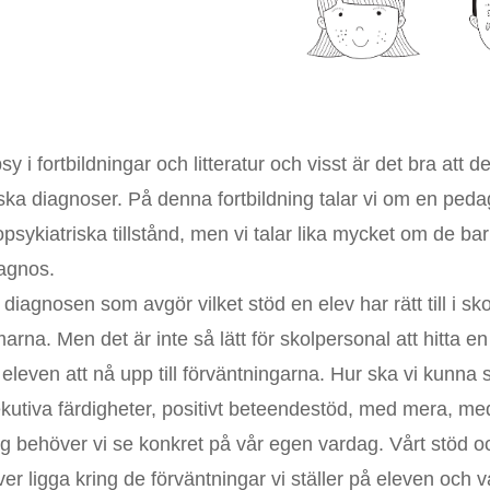
y i fortbildningar och litteratur och visst är det bra at
iska diagnoser. På denna fortbildning talar vi om en peda
sykiatriska tillstånd, men vi talar lika mycket om de b
agnos.
 diagnosen som avgör vilket stöd en elev har rätt till i sk
na. Men det är inte så lätt för skolpersonal att hitta en 
 eleven att nå upp till förväntningarna. Hur ska vi kunna 
ekutiva färdigheter, positivt beteendestöd, med mera, m
ng behöver vi se konkret på vår egen vardag. Vårt stöd o
er ligga kring de förväntningar vi ställer på eleven och v