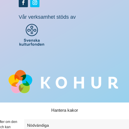
Vår verksamhet stöds av
Hantera kakor
ifter om den
Nödvändiga
och kan