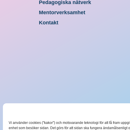
Pedagogiska nätverk
Mentorverksamhet
Kontakt
Vi använder cookies ("kakor") och motsvarande teknologi för att få fram uppg
enhet som besöker sidan. Det görs för att sidan ska fungera ändamålsenligt 