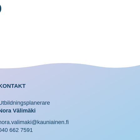
KONTAKT
Utbildningsplanerare
Nora Välimäki
nora.valimaki@kauniainen.fi
040 662 7591