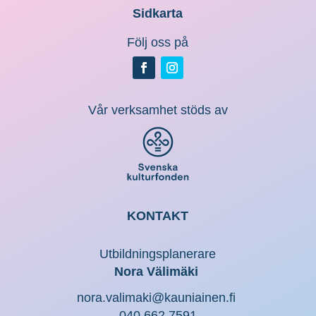
Sidkarta
Följ oss på
Vår verksamhet stöds av
KONTAKT
Utbildningsplanerare
Nora Välimäki
nora.valimaki@kauniainen.fi
040 662 7591