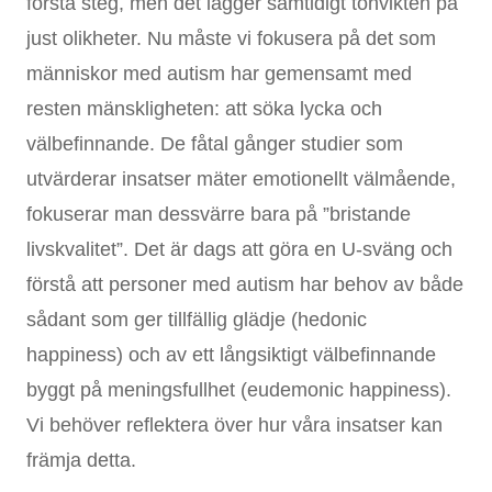
första steg, men det lägger samtidigt tonvikten på
just olikheter. Nu måste vi fokusera på det som
människor med autism har gemensamt med
resten mänskligheten: att söka lycka och
välbefinnande. De fåtal gånger studier som
utvärderar insatser mäter emotionellt välmående,
fokuserar man dessvärre bara på ”bristande
livskvalitet”. Det är dags att göra en U-sväng och
förstå att personer med autism har behov av både
sådant som ger tillfällig glädje (hedonic
happiness) och av ett långsiktigt välbefinnande
byggt på meningsfullhet (eudemonic happiness).
Vi behöver reflektera över hur våra insatser kan
främja detta.