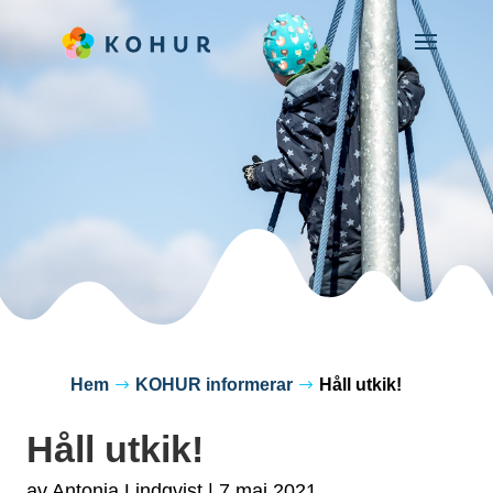
Hem
KOHUR informerar
Håll utkik!
$
$
Håll utkik!
av
Antonia Lindqvist
|
7 maj 2021