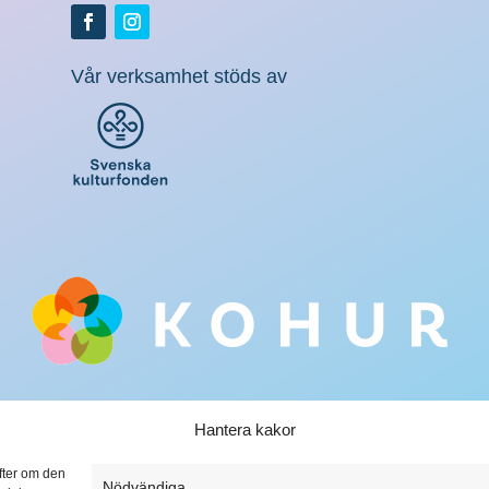
Vår verksamhet stöds av
Hantera kakor
ifter om den
Nödvändiga