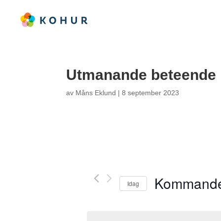
Utmanande beteende i
av
Måns Eklund
|
8 september 2023
Kommand
Idag
V
ä
l