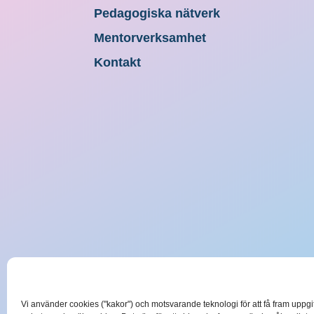
Pedagogiska nätverk
Mentorverksamhet
Kontakt
Vi använder cookies ("kakor") och motsvarande teknologi för att få fram uppg