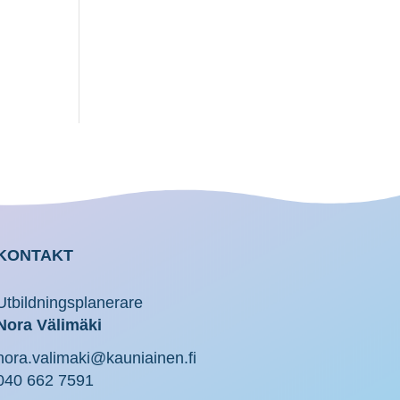
KONTAKT
Utbildningsplanerare
Nora Välimäki
nora.valimaki@kauniainen.fi
040 662 7591