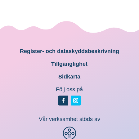
n
g
Register- och dataskyddsbeskrivning
Tillgänglighet
Sidkarta
Följ oss på
Vår verksamhet stöds av