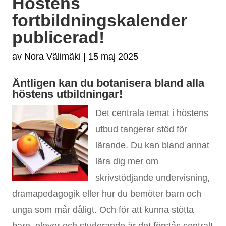
Höstens
fortbildningskalender
publicerad!
av
Nora Välimäki
|
15 maj 2025
Äntligen kan du botanisera bland alla
höstens utbildningar!
Det centrala temat i höstens
utbud tangerar stöd för
lärande. Du kan bland annat
lära dig mer om
skrivstödjande undervisning,
dramapedagogik eller hur du bemöter barn och
unga som mår dåligt. Och för att kunna stötta
barn, elever och studerande är det förstås centralt